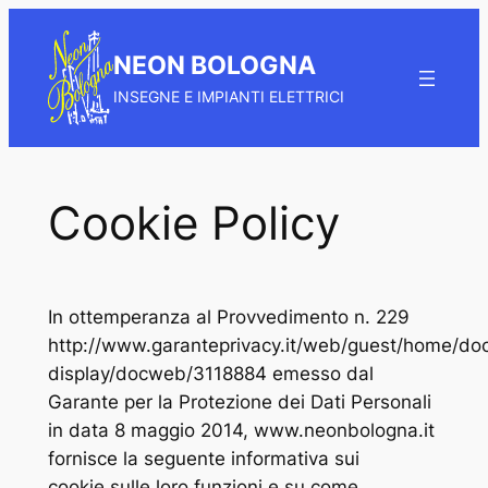
Vai
al
NEON BOLOGNA
contenuto
INSEGNE E IMPIANTI ELETTRICI
Cookie Policy
In ottemperanza al Provvedimento n. 229
http://www.garanteprivacy.it/web/guest/home/d
display/docweb/3118884 emesso dal
Garante per la Protezione dei Dati Personali
in data 8 maggio 2014, www.neonbologna.it
fornisce la seguente informativa sui
cookie,sulle loro funzioni e su come