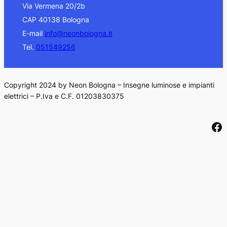
Via Vermena 20/2b
CAP 40138 Bologna
E-mail
info@neonbologna.it
Tel.
051549256
Copyright 2024 by Neon Bologna – Insegne luminose e impianti
elettrici – P.Iva e C.F. 01203830375
Facebook